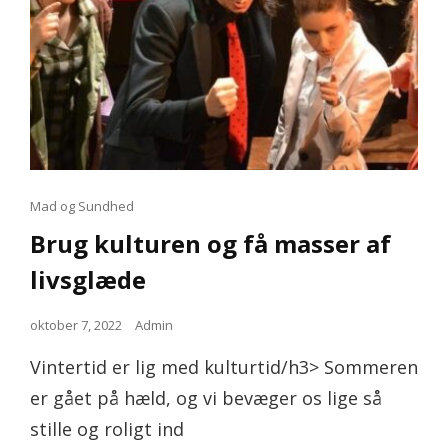
Cat
Mad og Sundhed
Links
Brug kulturen og få masser af
livsglæde
Posted
oktober 7, 2022
Admin
on
Vintertid er lig med kulturtid/h3> Sommeren
er gået på hæld, og vi bevæger os lige så
stille og roligt ind