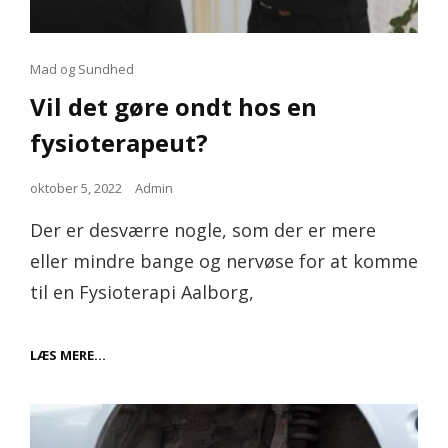
Cat
Mad og Sundhed
Links
Vil det gøre ondt hos en
fysioterapeut?
Posted
oktober 5, 2022
Admin
on
Der er desværre nogle, som der er mere
eller mindre bange og nervøse for at komme
til en Fysioterapi Aalborg,
VIL
LÆS MERE…
DET
GØRE
ONDT
HOS
EN