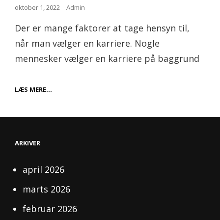
Posted
oktober 1, 2022
Admin
on
Der er mange faktorer at tage hensyn til,
når man vælger en karriere. Nogle
mennesker vælger en karriere på baggrund
I
LÆS MERE…
TVIVL
OM
KARRIEREVALG?
ARKIVER
april 2026
marts 2026
februar 2026