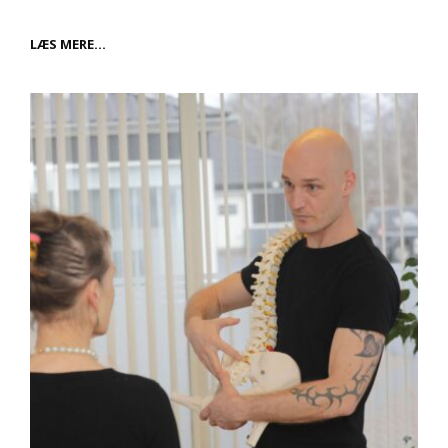
BRUG
LÆS MERE…
KULTUREN
OG
FÅ
MASSER
AF
LIVSGLÆDE