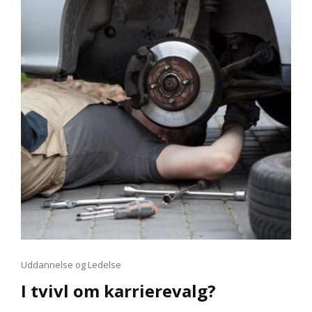
FYSIOTERAPEUT?
Cat
Uddannelse og Ledelse
Links
I tvivl om karrierevalg?