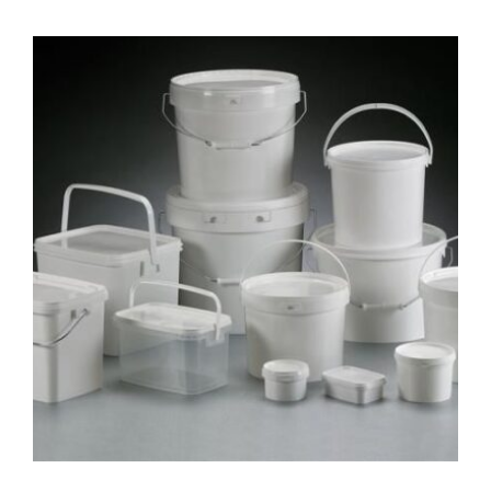
SOLENS
KRAFT:
SOLCELLER
TIL
DIT
HJEM