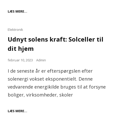
ENERGIDRIKKE
LÆS MERE…
VED
DEN
TYSKE
GRÆNSE
Cat
Elektronik
Links
Udnyt solens kraft: Solceller til
dit hjem
Posted
februar 10, 2023
Admin
on
I de seneste år er efterspørgslen efter
solenergi vokset eksponentielt. Denne
vedvarende energikilde bruges til at forsyne
boliger, virksomheder, skoler
UDNYT
LÆS MERE…