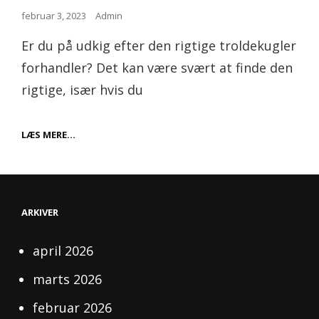
Posted
februar 3, 2023
Admin
on
Er du på udkig efter den rigtige troldekugler
forhandler? Det kan være svært at finde den
rigtige, især hvis du
SÅDAN
LÆS MERE…
FINDER
DU
DEN
RIGTIGE
FORHANDLER
AF
ARKIVER
TROLDEKUGLER
april 2026
marts 2026
februar 2026