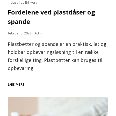
Cat
Industri og Erhverv
Links
Fordelene ved plastdåser og
spande
Posted
februar 5, 2023
Admin
on
Plastbøtter og spande er en praktisk, let og
holdbar opbevaringsløsning til en række
forskellige ting. Plastbøtter kan bruges til
opbevaring
FORDELENE
LÆS MERE…
VED
PLASTDÅSER
OG
SPANDE