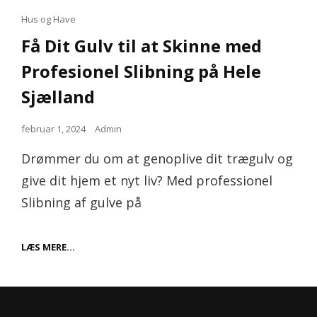
Cat
Hus og Have
Links
Få Dit Gulv til at Skinne med
Profesionel Slibning på Hele
Sjælland
Posted
februar 1, 2024
Admin
on
Drømmer du om at genoplive dit trægulv og
give dit hjem et nyt liv? Med professionel
Slibning af gulve på
FÅ
LÆS MERE…
DIT
GULV
TIL
AT
SKINNE