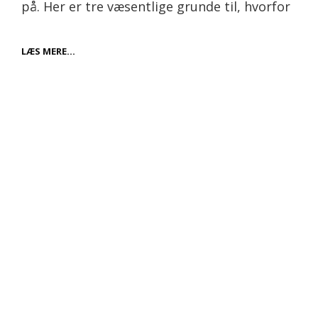
på. Her er tre væsentlige grunde til, hvorfor
FÅ
LÆS MERE…
HJÆLP
TIL
AT
LAVE
EN
REKLAMEFILM:
SKAB
EFFEKTIV
MARKEDSFØRING