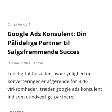
Cat
Computer og IT
Links
Google Ads Konsulent: Din
Pålidelige Partner til
Salgsfremmende Succes
Posted
februar 2, 2024
Admin
on
I en digital tidsalder, hvor synlighed og
konverteringer er afgørende for B2B-
virksomheder, træder google ads konsulent
ind som uundværlige partnere.