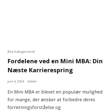
Cat
Ikke kategoriseret
Links
Fordelene ved en Mini MBA: Din
Næste Karrierespring
Posted
juni 4, 2024
Admin
on
En Mini MBA er blevet en populær mulighed
for mange, der ønsker at forbedre deres
forretningsforståelse og