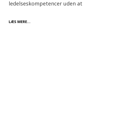
ledelseskompetencer uden at
FORDELENE
LÆS MERE…
VED
EN
MINI
MBA:
DIN
NÆSTE
KARRIERESPRING