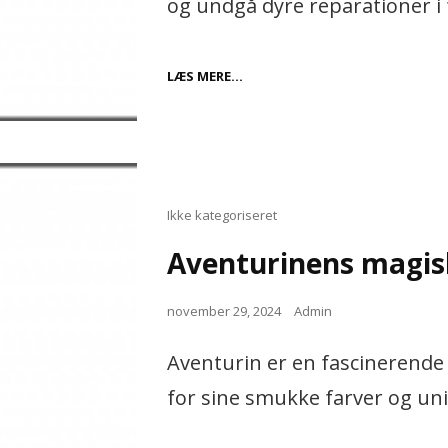
og undgå dyre reparationer i 
VIGTIGHEDEN
LÆS MERE…
AF
REGELMÆSSIG
BILSERVICE
Cat
Ikke kategoriseret
Links
Aventurinens magis
Posted
november 29, 2024
Admin
on
Aventurin er en fascinerende
for sine smukke farver og un