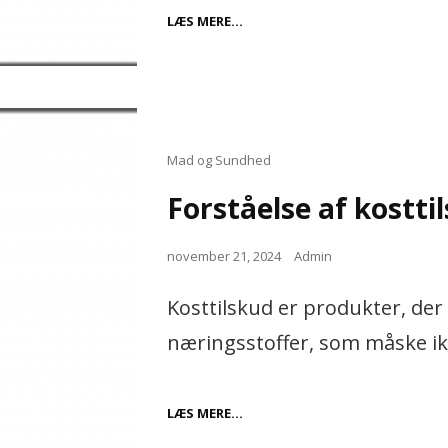
AVENTURINENS
LÆS MERE…
MAGISKE
EGENSKABER
Cat
Mad og Sundhed
Links
Forståelse af kostti
Posted
november 21, 2024
Admin
on
Kosttilskud er produkter, der 
næringsstoffer, som måske ik
FORSTÅELSE
LÆS MERE…
AF
KOSTTILSKUD