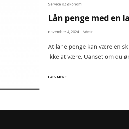
Cat
Service og økonomi
Links
Lån penge med en la
Posted
november 4, 2024
Admin
on
At låne penge kan være en 
ikke at være. Uanset om du ø
LÅN
LÆS MERE…
PENGE
MED
EN
LAV
RENTE