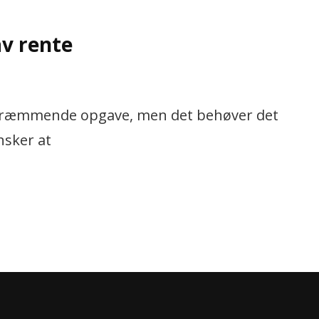
v rente
skræmmende opgave, men det behøver det
nsker at