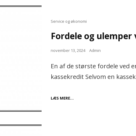
Cat
Service og økonomi
Links
Fordele og ulemper 
Posted
november 13, 2024
Admin
on
En af de største fordele ved 
kassekredit Selvom en kassekred
FORDELE
LÆS MERE…
OG
ULEMPER
VED
EN
KASSEKREDIT