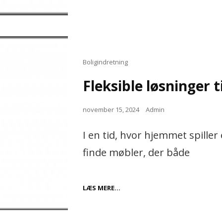
I
FREDERICIA
–
EN
PRAKTISK
LØSNING
TIL
OPBEVARING
Cat
Boligindretning
Links
Fleksible løsninger 
Posted
november 15, 2024
Admin
on
I en tid, hvor hjemmet spiller e
finde møbler, der både
FLEKSIBLE
LÆS MERE…
LØSNINGER
TIL
MODERNE
HJEM