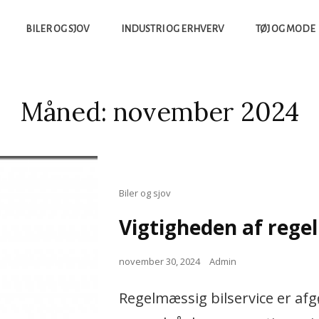
BILER OG SJOV
INDUSTRI OG ERHVERV
TØJ OG MODE
yheder, Både Fra Sverige Og Danmark
UCCES.DK
Måned:
november 2024
Cat
Biler og sjov
Links
Vigtigheden af rege
Posted
november 30, 2024
Admin
on
Regelmæssig bilservice er afgø