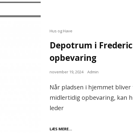
OG
DERES
FORDELE
Cat
Hus og Have
Links
Depotrum i Frederici
opbevaring
Posted
november 19, 2024
Admin
on
Når pladsen i hjemmet bliver 
midlertidig opbevaring, kan h
leder
DEPOTRUM
LÆS MERE…