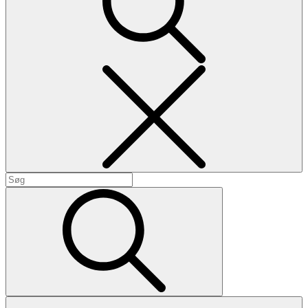
Search
Search
for:
Search