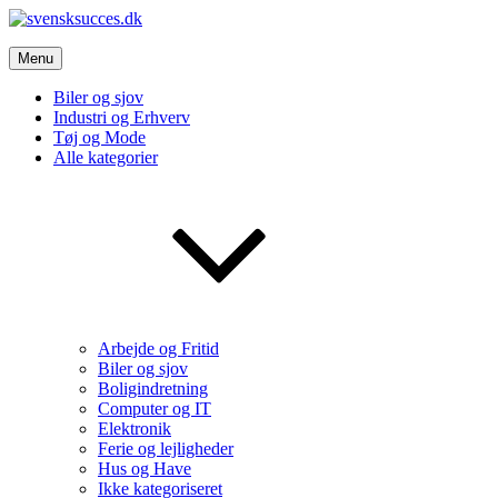
Skip
to
svensksucces.dk
content
Menu
Vi bringer de bedste nyheder, både fra Sverige og Danmark
Biler og sjov
Industri og Erhverv
Tøj og Mode
Alle kategorier
Arbejde og Fritid
Biler og sjov
Boligindretning
Computer og IT
Elektronik
Ferie og lejligheder
Hus og Have
Ikke kategoriseret