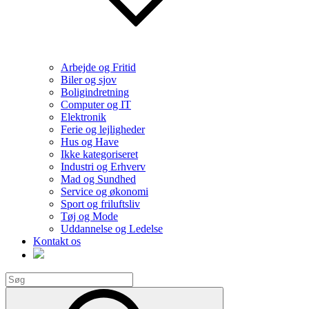
Arbejde og Fritid
Biler og sjov
Boligindretning
Computer og IT
Elektronik
Ferie og lejligheder
Hus og Have
Ikke kategoriseret
Industri og Erhverv
Mad og Sundhed
Service og økonomi
Sport og friluftsliv
Tøj og Mode
Uddannelse og Ledelse
Kontakt os
Search
for:
Search