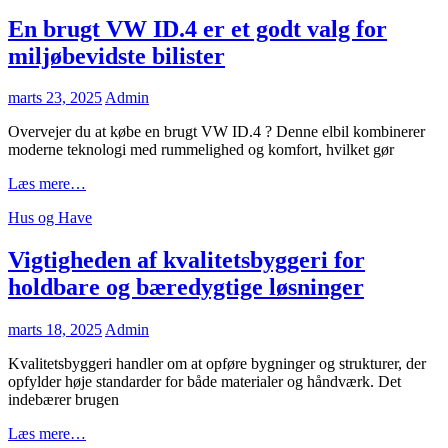
Links
i
dansk
En brugt VW ID.4 er et godt valg for
svinekød
miljøbevidste bilister
Posted
marts 23, 2025
Admin
on
Overvejer du at købe en brugt VW ID.4 ? Denne elbil kombinerer
moderne teknologi med rummelighed og komfort, hvilket gør
En
Læs mere…
brugt
Cat
Hus og Have
VW
Links
ID.4
er
Vigtigheden af kvalitetsbyggeri for
et
holdbare og bæredygtige løsninger
godt
valg
for
Posted
marts 18, 2025
Admin
miljøbevidste
on
bilister
Kvalitetsbyggeri handler om at opføre bygninger og strukturer, der
opfylder høje standarder for både materialer og håndværk. Det
indebærer brugen
Vigtigheden
Læs mere…