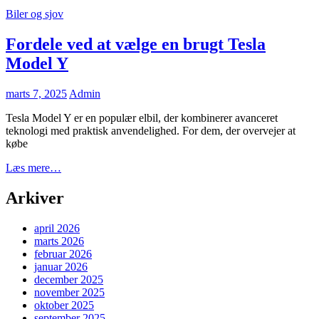
af
Cat
Biler og sjov
kvalitetsbyggeri
Links
for
holdbare
Fordele ved at vælge en brugt Tesla
og
Model Y
bæredygtige
løsninger
Posted
marts 7, 2025
Admin
on
Tesla Model Y er en populær elbil, der kombinerer avanceret
teknologi med praktisk anvendelighed. For dem, der overvejer at
købe
Fordele
Læs mere…
ved
at
Arkiver
vælge
en
april 2026
brugt
marts 2026
Tesla
februar 2026
Model
januar 2026
Y
december 2025
november 2025
oktober 2025
september 2025