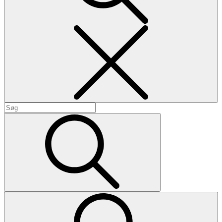
Search
Search
for:
Search