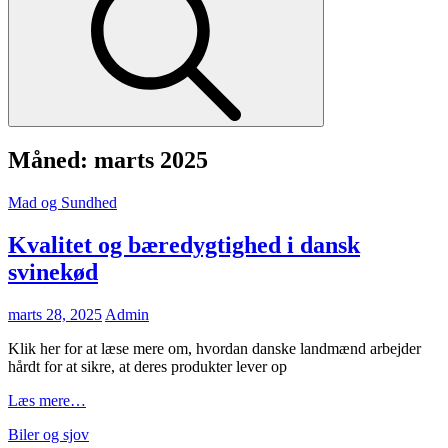
Måned:
marts 2025
Cat
Mad og Sundhed
Links
Kvalitet og bæredygtighed i dansk
svinekød
Posted
marts 28, 2025
Admin
on
Klik her for at læse mere om, hvordan danske landmænd arbejder
hårdt for at sikre, at deres produkter lever op
Kvalitet
Læs mere…
og
Cat
Biler og sjov
bæredygtighed