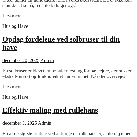
smukke at se på, men de bidrager også
Træets
Læs mere…
betydning
Cat
Hus og Have
i
Links
vores
liv
Opdag fordelene ved solbruser til din
have
Posted
december 20, 2025
Admin
on
En solbruser er blevet en populær løsning for haveejere, der ønsker
ekstra komfort og funktionalitet i uderummet. Når der overvejes
Opdag
Læs mere…
fordelene
Cat
Hus og Have
ved
Links
solbruser
til
Effektiv maling med rullehans
din
have
Posted
december 3, 2025
Admin
on
En af de største fordele ved at bruge en rullehans er, at den hjælper