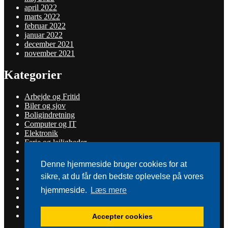
april 2022
marts 2022
februar 2022
januar 2022
december 2021
november 2021
Kategorier
Arbejde og Fritid
Biler og sjov
Boligindretning
Computer og IT
Elektronik
Ferie og lejligheder
Hus og Have
Ikke kategoriseret
Denne hjemmeside bruger cookies for at
Industri og Erhverv
sikre, at du får den bedste oplevelse på vores
Mad og Sundhed
Service og økonomi
hjemmeside.
Læs mere
Sport og friluftsliv
Tøj og Mode
Uddannelse og Ledelse
Accepter cookies