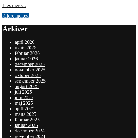
Sådan
Læs mere…
vedligeholder
Navigation
Ældre indlæg
du
din
til
plæneklipper
Arkiver
indlæg
for
optimal
april 2026
ydeevne
marts 2026
februar 2026
januar 2026
december 2025
november 2025
oktober 2025
september 2025
august 2025
juli 2025
juni 2025
maj 2025
april 2025
marts 2025
februar 2025
januar 2025
december 2024
november 2024