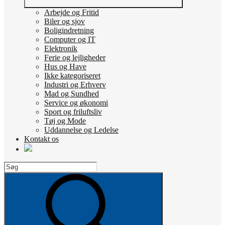
Arbejde og Fritid
Biler og sjov
Boligindretning
Computer og IT
Elektronik
Ferie og lejligheder
Hus og Have
Ikke kategoriseret
Industri og Erhverv
Mad og Sundhed
Service og økonomi
Sport og friluftsliv
Tøj og Mode
Uddannelse og Ledelse
Kontakt os
Search
for:
Search