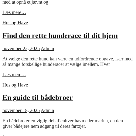
med at opnå et jævnt og
Effektiv
Læs mere…
maling
Cat
Hus og Have
med
Links
rullehans
Find den rette hunderace til dit hjem
Posted
november 22, 2025
Admin
on
At vælge den rette hund kan være en udfordrende opgave, især med
så mange forskellige hunderacer at vælge imellem. Hver
Find
Læs mere…
den
Cat
Hus og Have
rette
Links
hunderace
til
En guide til bådebroer
dit
hjem
Posted
november 18, 2025
Admin
on
En bådebro er en vigtig del af enhver havn eller marina, da den
giver bådejere nem adgang til deres fartøjer.