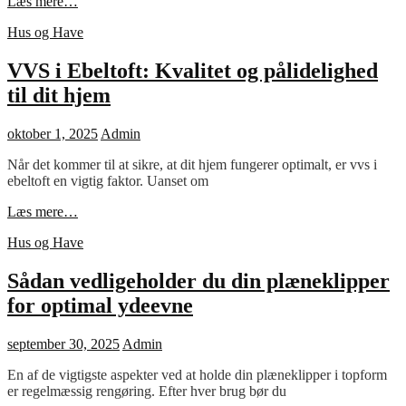
En
Læs mere…
guide
Cat
Hus og Have
til
Links
bådebroer
VVS i Ebeltoft: Kvalitet og pålidelighed
til dit hjem
Posted
oktober 1, 2025
Admin
on
Når det kommer til at sikre, at dit hjem fungerer optimalt, er vvs i
ebeltoft en vigtig faktor. Uanset om
VVS
Læs mere…
i
Cat
Hus og Have
Ebeltoft:
Links
Kvalitet
og
Sådan vedligeholder du din plæneklipper
pålidelighed
for optimal ydeevne
til
dit
hjem
Posted
september 30, 2025
Admin
on
En af de vigtigste aspekter ved at holde din plæneklipper i topform
er regelmæssig rengøring. Efter hver brug bør du