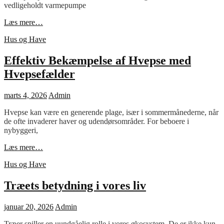
vedligeholdt varmepumpe
Vigtigheden
Læs mere…
af
Cat
Hus og Have
Professionel
Links
Varmepumpe
Service
Effektiv Bekæmpelse af Hvepse med
Hvepsefælder
Posted
marts 4, 2026
Admin
on
Hvepse kan være en generende plage, især i sommermånederne, når
de ofte invaderer haver og udendørsområder. For beboere i
nybyggeri,
Effektiv
Læs mere…
Bekæmpelse
Cat
Hus og Have
af
Links
Hvepse
med
Træets betydning i vores liv
Hvepsefælder
Posted
januar 20, 2026
Admin
on
Træer spiller en uundgåelig rolle i vores økosystem. De er ikke kun