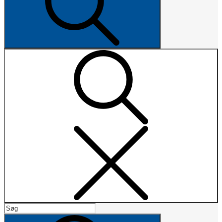
Search
Search
for:
Search