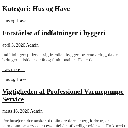
Kategori:
Hus og Have
Cat
Hus og Have
Links
Forståelse af indfatninger i byggeri
Posted
april 3, 2026
Admin
on
Indfatninger spiller en vigtig rolle i byggeri og renovering, da de
bidrager til både æstetik og funktionalitet. De er de
Forståelse
Læs mere…
af
Cat
Hus og Have
indfatninger
Links
i
byggeri
Vigtigheden af Professionel Varmepumpe
Service
Posted
marts 16, 2026
Admin
on
For husejere, der ønsker at optimere deres energiforbrug, er
varmepumpe service en essentiel del af vedligeholdelsen. En korrekt