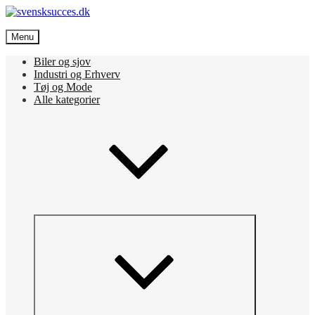
Skip
to
svensksucces.dk
content
Menu
Vi bringer de bedste nyheder, både fra Sverige og Danmark
Biler og sjov
Industri og Erhverv
Tøj og Mode
Alle kategorier