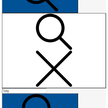
Search
Search
for:
Search