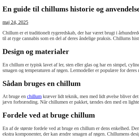
En guide til chillums historie og anvendels
Posted
maj 24, 2025
on
Chillum er et traditionelt rygeredskab, der har været brugt i århundre
til at ryge cannabis som en del af deres åndelige praksis. Chillums histo
Design og materialer
En chillum er typisk lavet af ler, sten eller glas og har en simpel, cyli
smagen og temperaturen af røgen. Lermodeller er populære for deres na
Sådan bruges en chillum
At bruge en
chillum
kræver lidt teknik, men med lidt øvelse bliver det
jævn forbrænding. Når chillumen er pakket, tændes den med en lighter e
Fordele ved at bruge chillum
En af de største fordele ved at bruge en chillum er dens enkelhed. De
ekstra komponenter, der kan ændre smagen af røgen. Chillumens design