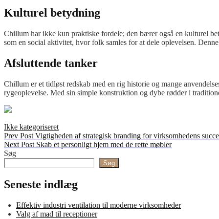
Kulturel betydning
Chillum har ikke kun praktiske fordele; den bærer også en kulturel bet
som en social aktivitet, hvor folk samles for at dele oplevelsen. Denne
Afsluttende tanker
Chillum er et tidløst redskab med en rig historie og mange anvendelse
rygeoplevelse. Med sin simple konstruktion og dybe rødder i tradition
Categories
Ikke kategoriseret
Indlægsnavigation
Previous
Prev Post
Vigtigheden af strategisk branding for virksomhedens succe
Post
Next
Next Post
Skab et personligt hjem med de rette møbler
Post
Søg
Søg
Seneste indlæg
Effektiv industri ventilation til moderne virksomheder
Valg af mad til receptioner