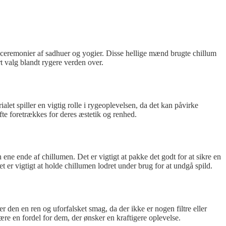
se ceremonier af sadhuer og yogier. Disse hellige mænd brugte chillum
ært valg blandt rygere verden over.
ialet spiller en vigtig rolle i rygeoplevelsen, da det kan påvirke
te foretrækkes for deres æstetik og renhed.
ene ende af chillumen. Det er vigtigt at pakke det godt for at sikre en
 er vigtigt at holde chillumen lodret under brug for at undgå spild.
 den en ren og uforfalsket smag, da der ikke er nogen filtre eller
e en fordel for dem, der ønsker en kraftigere oplevelse.