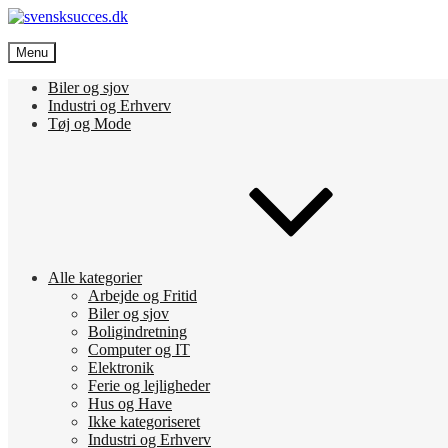
Skip
to
svensksucces.dk
content
Menu
Vi bringer de bedste nyheder, både fra Sverige og Danmark
Biler og sjov
Industri og Erhverv
Tøj og Mode
Alle kategorier
Arbejde og Fritid
Biler og sjov
Boligindretning
Computer og IT
Elektronik
Ferie og lejligheder
Hus og Have
Ikke kategoriseret
Industri og Erhverv