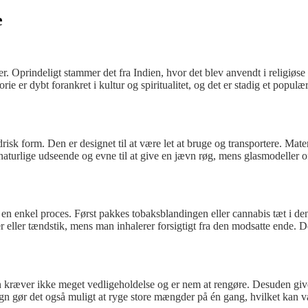
e
der. Oprindeligt stammer det fra Indien, hvor det blev anvendt i religiø
rie er dybt forankret i kultur og spiritualitet, og det er stadig et popul
ndrisk form. Den er designet til at være let at bruge og transportere. Mater
turlige udseende og evne til at give en jævn røg, mens glasmodeller of
 en enkel proces. Først pakkes tobaksblandingen eller cannabis tæt i den 
ller tændstik, mens man inhalerer forsigtigt fra den modsatte ende. Det
n kræver ikke meget vedligeholdelse og er nem at rengøre. Desuden giver
 gør det også muligt at ryge store mængder på én gang, hvilket kan vær