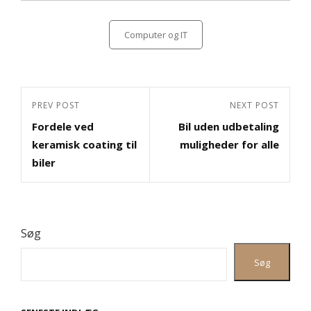
Categories
Computer og IT
Indlægsnavigation
Previous
PREV POST
Next
NEXT POST
Fordele ved
Bil uden udbetaling
Post
Post
keramisk coating til
muligheder for alle
biler
Søg
Søg