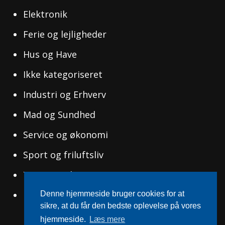
Elektronik
Ferie og lejligheder
Hus og Have
Ikke kategoriseret
Industri og Erhverv
Mad og Sundhed
Service og økonomi
Sport og friluftsliv
Tøj og Mode
Uddannelse og Ledelse
Denne hjemmeside bruger cookies for at
sikre, at du får den bedste oplevelse på vores
hjemmeside.
Læs mere