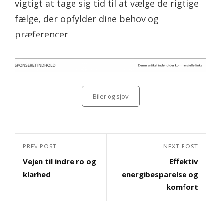
vigtigt at tage sig tid til at vælge de rigtige
fælge, der opfylder dine behov og
præferencer.
Categories
Biler og sjov
Indlægsnavigation
Previous
PREV POST
Next
NEXT POST
Vejen til indre ro og
Effektiv
Post
Post
klarhed
energibesparelse og
komfort