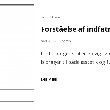
I
MODERNE
ORGANISATIONER
Cat
Hus og Have
Links
Forståelse af indfat
Posted
april 3, 2026
Admin
on
Indfatninger spiller en vigtig 
bidrager til både æstetik og f
FORSTÅELSE
LÆS MERE…
AF
INDFATNINGER
I
BYGGERI