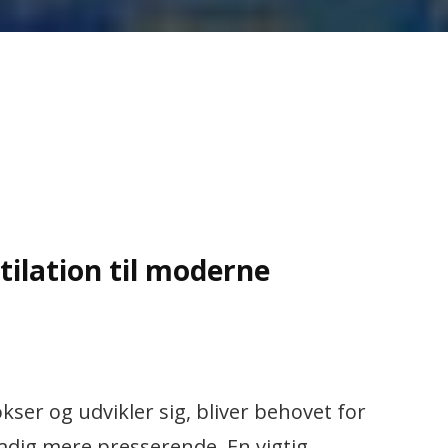
ntilation til moderne
kser og udvikler sig, bliver behovet for
stadig mere presserende. En vigtig