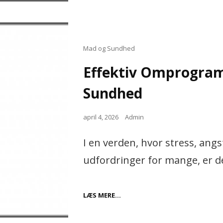
TIL
KØREKORT
Cat
Mad og Sundhed
Links
Effektiv Omprogram
Sundhed
Posted
april 4, 2026
Admin
on
I en verden, hvor stress, ang
udfordringer for mange, er det
EFFEKTIV
LÆS MERE…
OMPROGRAMMERING
TIL
BEDRE