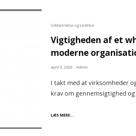
MENTAL
SUNDHED
Cat
Uddannelse og Ledelse
Links
Vigtigheden af et w
moderne organisati
Posted
april 3, 2026
Admin
on
I takt med at virksomheder og
krav om gennemsigtighed og 
VIGTIGHEDEN
LÆS MERE…
AF
ET
WHISTLEBLOWER
SYSTEM