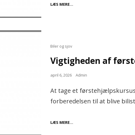
VALG
LÆS MERE…
AF
MAD
TIL
RECEPTIONER
Cat
Biler og sjov
Links
Vigtigheden af først
Posted
april 6, 2026
Admin
on
At tage et førstehjælpskursus
forberedelsen til at blive bilis
VIGTIGHEDEN
LÆS MERE…
AF
FØRSTEHJÆLPSKURSER