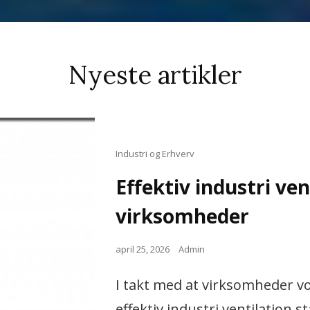
Nyeste artikler
Cat
Industri og Erhverv
Links
Effektiv industri ve
virksomheder
Posted
april 25, 2026
Admin
on
I takt med at virksomheder vo
effektiv industri ventilation 