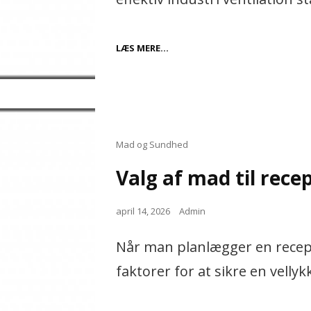
EFFEKTIV
LÆS MERE…
INDUSTRI
VENTILATION
TIL
MODERNE
VIRKSOMHEDER
Cat
Mad og Sundhed
Links
Valg af mad til rece
Posted
april 14, 2026
Admin
on
Når man planlægger en recepti
faktorer for at sikre en velly