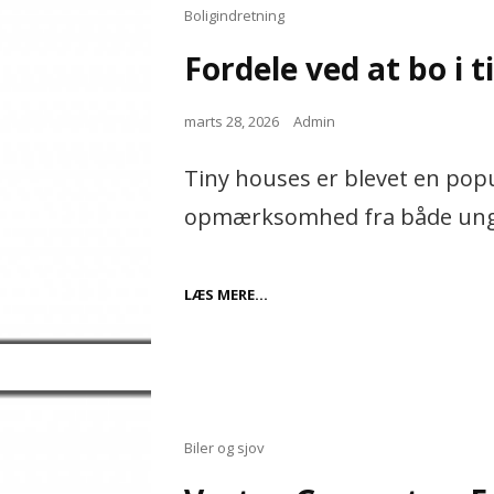
Cat
Boligindretning
Links
Fordele ved at bo i 
Posted
marts 28, 2026
Admin
on
Tiny houses er blevet en popu
opmærksomhed fra både unge 
FORDELE
LÆS MERE…
VED
AT
BO
I
TINY
HOUSES
Cat
Biler og sjov
Links