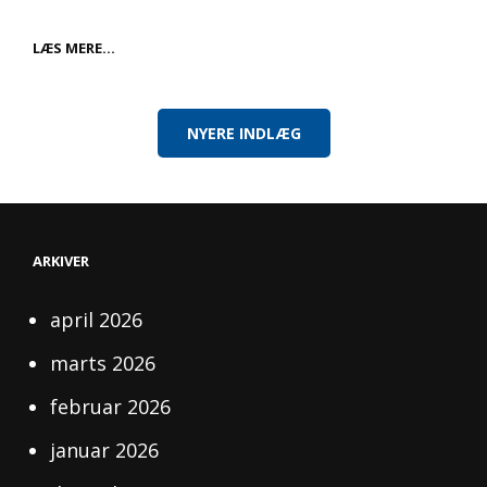
VVS
LÆS MERE…
I
Navigation
EBELTOFT:
til
KVALITET
indlæg
OG
NYERE INDLÆG
PÅLIDELIGHED
TIL
DIT
HJEM
ARKIVER
april 2026
marts 2026
februar 2026
januar 2026