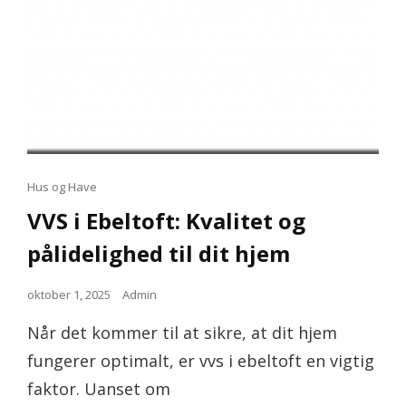
Cat
Hus og Have
Links
VVS i Ebeltoft: Kvalitet og
pålidelighed til dit hjem
Posted
oktober 1, 2025
Admin
on
Når det kommer til at sikre, at dit hjem
fungerer optimalt, er vvs i ebeltoft en vigtig
faktor. Uanset om