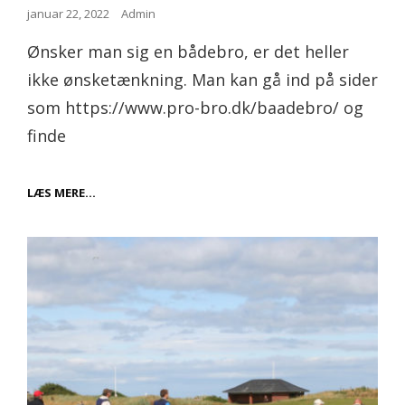
Posted
januar 22, 2022
Admin
on
Ønsker man sig en bådebro, er det heller
ikke ønsketænkning. Man kan gå ind på sider
som https://www.pro-bro.dk/baadebro/ og
finde
BRUG
LÆS MERE…
FOR
AT
FÅ
SAT
EN
BÅDEBRO
OP?
SE
MERE
HER