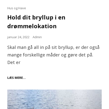
Cat
Hus og Have
Links
Hold dit bryllup i en
drømmelokation
Posted
januar 24, 2022
Admin
on
Skal man gå all in på sit bryllup, er der også
mange forskellige måder og gøre det på.
Det er
HOLD
LÆS MERE…
DIT
BRYLLUP
I
EN
DRØMMELOKATION