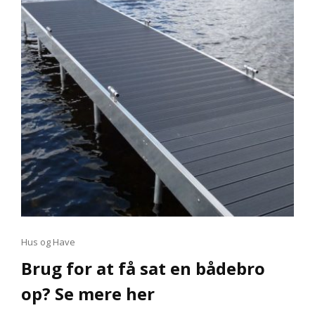
Cat
Hus og Have
Links
Brug for at få sat en bådebro
op? Se mere her