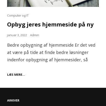
Cat
Computer og IT
Links
Opbyg jeres hjemmeside på ny
Posted
januar 3, 2022
Admin
on
Bedre opbygning af hjemmeside Er det ved
at være på tide at finde bedre løsninger
indenfor opbygning af hjemmesider, så
OPBYG
LÆS MERE…
JERES
HJEMMESIDE
PÅ
NY
ARKIVER