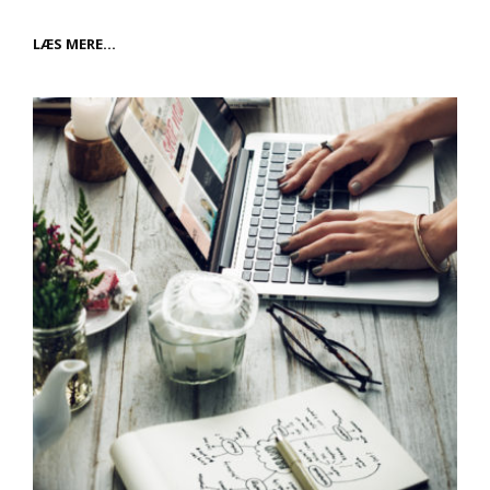
KÆRESTE
LÆS MERE…
WEEKEND
MED
GOLF