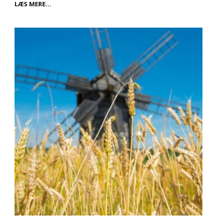
ALT
LÆS MERE…
TIL
DIN
HALLOWEEN
FEST