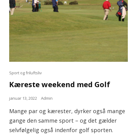
Cat
Sport og friluftsliv
Links
Kæreste weekend med Golf
Posted
januar 13, 2022
Admin
on
Mange par og kærester, dyrker også mange
gange den samme sport – og det gælder
selvfølgelig også indenfor golf sporten.