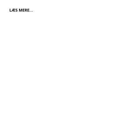
FORDELENE
LÆS MERE…
VED
AT
INVESTERE
I
ET
VINKØLESKAB