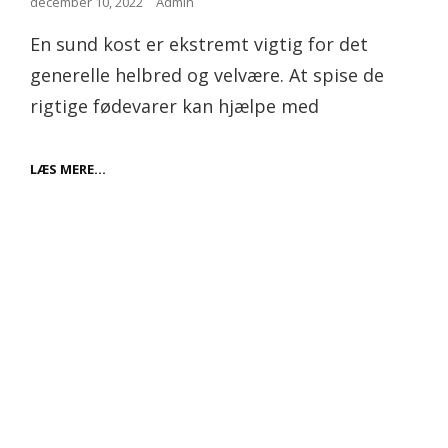
Posted
december 10, 2022
Admin
on
En sund kost er ekstremt vigtig for det
generelle helbred og velvære. At spise de
rigtige fødevarer kan hjælpe med
FORDELENE
LÆS MERE…
VED
AT
SPISE
EN
SUND
KOST