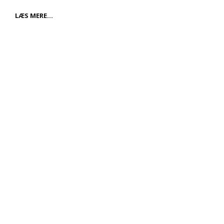
BROER
LÆS MERE…
OVER
VANDOMRÅDER