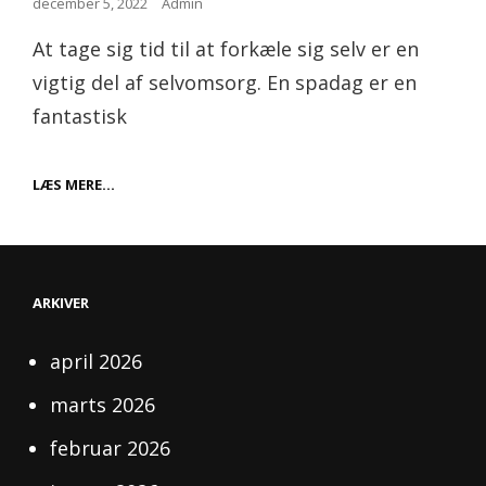
Posted
december 5, 2022
Admin
on
At tage sig tid til at forkæle sig selv er en
vigtig del af selvomsorg. En spadag er en
fantastisk
UDNYT
LÆS MERE…
FORDELENE
VED
EN
SPA-
DAG
ARKIVER
april 2026
marts 2026
februar 2026