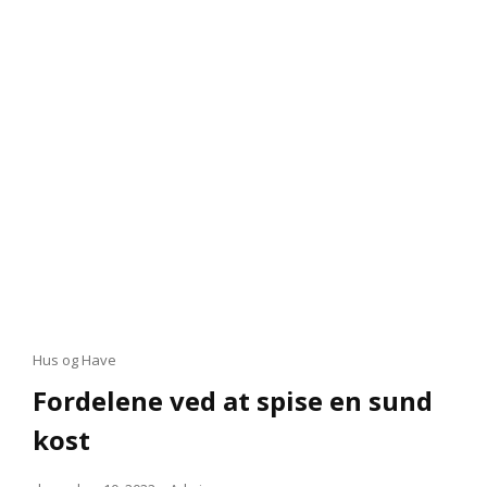
Cat
Hus og Have
Links
Fordelene ved at spise en sund
kost