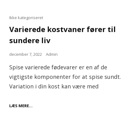
Cat
Ikke kategoriseret
Links
Varierede kostvaner fører til
sundere liv
Posted
december 7, 2022
Admin
on
Spise varierede fødevarer er en af de
vigtigste komponenter for at spise sundt.
Variation i din kost kan være med
VARIEREDE
LÆS MERE…
KOSTVANER
FØRER
TIL
SUNDERE
LIV