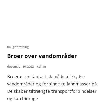
Cat
Boligindretning
Links
Broer over vandområder
Posted
december 19, 2022
Admin
on
Broer er en fantastisk måde at krydse
vandområder og forbinde to landmasser på.
De skaber tiltrængte transportforbindelser
og kan bidrage