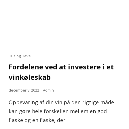
Cat
Hus og Have
Links
Fordelene ved at investere i et
vinkøleskab
Posted
december 8, 2022
Admin
on
Opbevaring af din vin på den rigtige måde
kan gøre hele forskellen mellem en god
flaske og en flaske, der