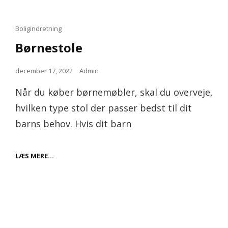
Cat
Boligindretning
Links
Børnestole
Posted
december 17, 2022
Admin
on
Når du køber børnemøbler, skal du overveje,
hvilken type stol der passer bedst til dit
barns behov. Hvis dit barn
BØRNESTOLE
LÆS MERE…