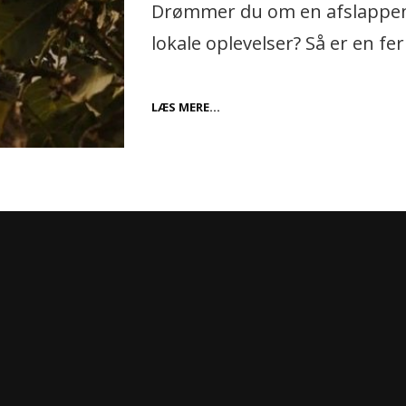
Drømmer du om en afslappend
lokale oplevelser? Så er en fe
OPLEV
LÆS MERE…
ÆGTE
BORNHOLMSK
CHARME:
FERIELEJLIGHEDER
PÅ
BORNHOLM