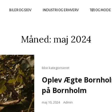
BILER OG SJOV
INDUSTRI OG ERHVERV
TØJ OG MODE
yheder, Både Fra Sverige Og Danmark
UCCES.DK
Måned:
maj 2024
Cat
Ikke kategoriseret
Links
Oplev Ægte Bornhol
på Bornholm
Posted
maj 10, 2024
Admin
on