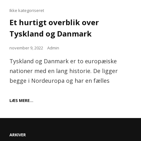
Cat
Ikke kategoriseret
Links
Et hurtigt overblik over
Tyskland og Danmark
Posted
november 9, 2022
Admin
on
Tyskland og Danmark er to europæiske
nationer med en lang historie. De ligger
begge i Nordeuropa og har en fælles
ET
LÆS MERE…
HURTIGT
OVERBLIK
OVER
TYSKLAND
OG
DANMARK
ARKIVER