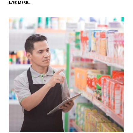
ELEFANTEN
LÆS MERE…
ER
ET
VIDUNDERLIGT
DYR