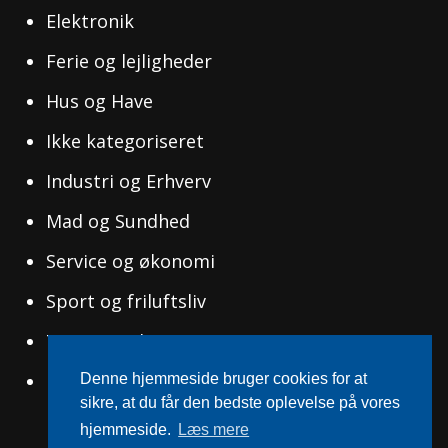
Elektronik
Ferie og lejligheder
Hus og Have
Ikke kategoriseret
Industri og Erhverv
Mad og Sundhed
Service og økonomi
Sport og friluftsliv
Tøj og Mode
Uddannelse og Ledelse
Denne hjemmeside bruger cookies for at
sikre, at du får den bedste oplevelse på vores
hjemmeside.
Læs mere