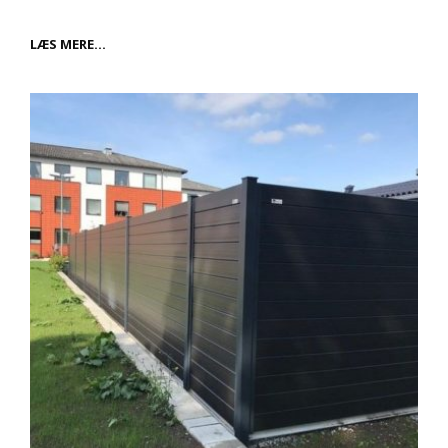
TAG
LÆS MERE…
METROEN
TIL
DET,
DU
LIGE
STÅR
OG
MANGLER