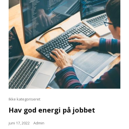
Cat
Ikke kategoriseret
Links
Hav god energi på jobbet
Posted
juni 17, 2022
Admin