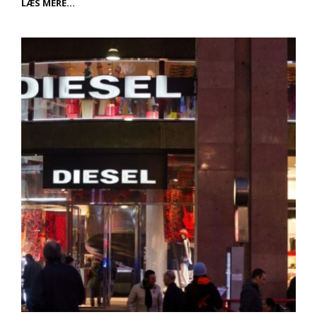
LÅN
LÆS MERE…
TIL
BOLIG
UDENOM
BANKEN