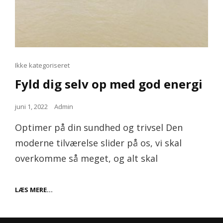
Cat
Ikke kategoriseret
Links
Fyld dig selv op med god energi
Posted
juni 1, 2022
Admin
on
Optimer på din sundhed og trivsel Den
moderne tilværelse slider på os, vi skal
overkomme så meget, og alt skal
FYLD
LÆS MERE…
DIG
SELV
OP