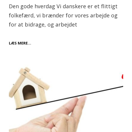
on
Den gode hverdag Vi danskere er et flittigt
folkefærd, vi brænder for vores arbejde og
for at bidrage, og arbejdet
HAV
LÆS MERE…
GOD
ENERGI
PÅ
JOBBET