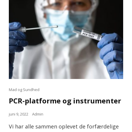
Cat
Mad og Sundhed
Links
PCR-platforme og instrumenter
Posted
juni 9, 2022
Admin
on
Vi har alle sammen oplevet de forfærdelige