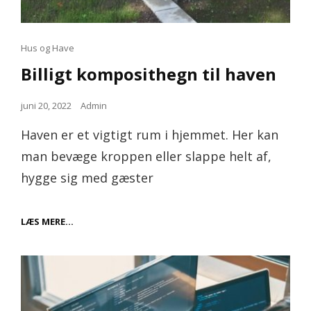
Cat
Hus og Have
Links
Billigt komposithegn til haven
Posted
juni 20, 2022
Admin
on
Haven er et vigtigt rum i hjemmet. Her kan
man bevæge kroppen eller slappe helt af,
hygge sig med gæster
BILLIGT
LÆS MERE…
KOMPOSITHEGN
TIL
HAVEN