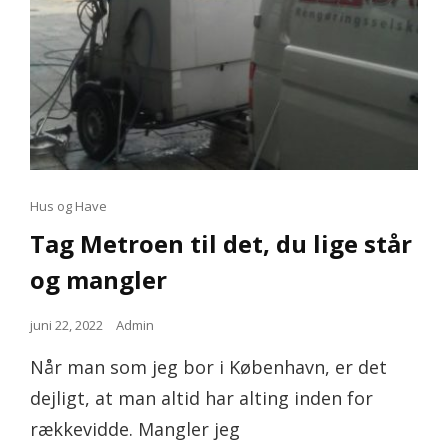
Cat
Hus og Have
Links
Tag Metroen til det, du lige står
og mangler
Posted
juni 22, 2022
Admin
on
Når man som jeg bor i København, er det
dejligt, at man altid har alting inden for
rækkevidde. Mangler jeg