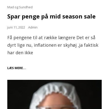
Cat
Mad og Sundhed
Links
Spar penge på mid season sale
Posted
juni 11, 2022
Admin
on
Få pengene til at række længere Det er så
dyrt lige nu, inflationen er skyhøj ,ja faktisk
har den ikke
SPAR
LÆS MERE…
PENGE
PÅ
MID
SEASON
SALE