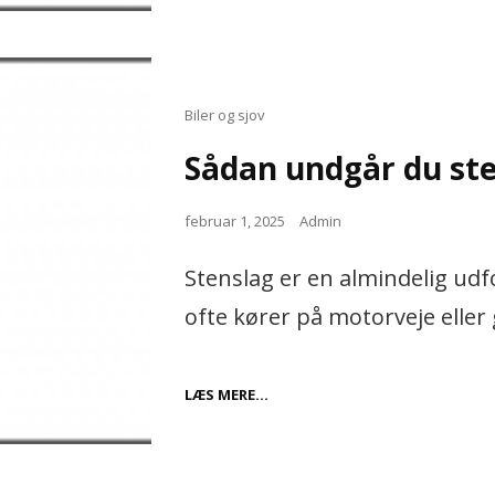
FOR
SIKKERHED
OG
MILJØ
Cat
Biler og sjov
Links
Sådan undgår du sten
Posted
februar 1, 2025
Admin
on
Stenslag er en almindelig udf
ofte kører på motorveje eller 
SÅDAN
LÆS MERE…
UNDGÅR
DU
STENSLAG
PÅ
DIN