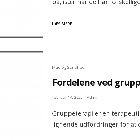
på, især når de har forskellig
FORDELE
LÆS MERE…
VED
AT
SAMLE
LÅN
Cat
Mad og Sundhed
Links
Fordelene ved grup
Posted
februar 14, 2025
Admin
on
Gruppeterapi er en terapeut
lignende udfordringer for at 