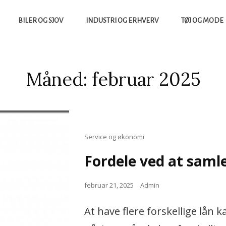
BILER OG SJOV
INDUSTRI OG ERHVERV
TØJ OG MODE
yheder, Både Fra Sverige Og Danmark
UCCES.DK
Måned:
februar 2025
Cat
Service og økonomi
Links
Fordele ved at samle
Posted
februar 21, 2025
Admin
on
At have flere forskellige lån 