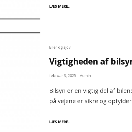
FORDELENE
LÆS MERE…
VED
GRUPPETERAPI
Cat
Biler og sjov
Links
Vigtigheden af bilsy
Posted
februar 3, 2025
Admin
on
Bilsyn er en vigtig del af bile
på vejene er sikre og opfylde
VIGTIGHEDEN
LÆS MERE…
AF
BILSYN