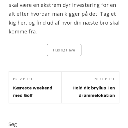
skal være en ekstrem dyr investering for en
alt efter hvordan man kigger på det. Tag et
kig her, og find ud af hvor din næste bro skal
komme fra.
Categories
Hus og Have
Indlægsnavigation
Previous
PREV POST
Next
NEXT POST
Kæreste weekend
Hold dit bryllup i en
Post
Post
med Golf
drømmelokation
Søg