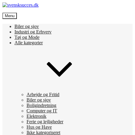
Skip
to
svensksucces.dk
content
Menu
Vi bringer de bedste nyheder, både fra Sverige og Danmark
Biler og sjov
Industri og Erhverv
Tøj og Mode
Alle kategorier
Arbejde og Fritid
Biler og sjov
Boligindretning
Computer og IT
Elektronik
Ferie og lejligheder
Hus og Have
Ikke kategoriseret