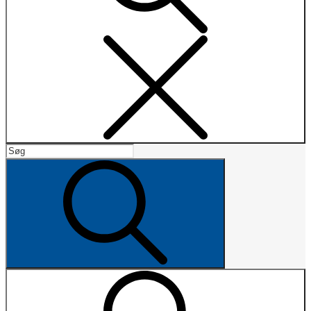
Search
Search
for:
Search