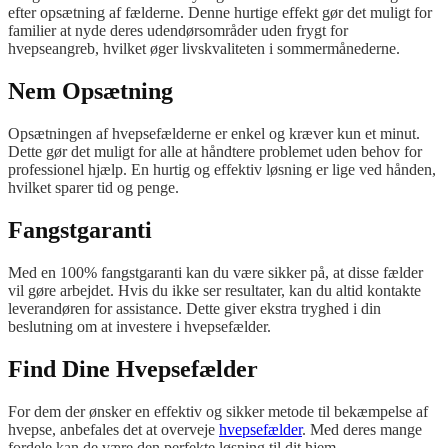
efter opsætning af fælderne. Denne hurtige effekt gør det muligt for
familier at nyde deres udendørsområder uden frygt for
hvepseangreb, hvilket øger livskvaliteten i sommermånederne.
Nem Opsætning
Opsætningen af hvepsefælderne er enkel og kræver kun et minut.
Dette gør det muligt for alle at håndtere problemet uden behov for
professionel hjælp. En hurtig og effektiv løsning er lige ved hånden,
hvilket sparer tid og penge.
Fangstgaranti
Med en 100% fangstgaranti kan du være sikker på, at disse fælder
vil gøre arbejdet. Hvis du ikke ser resultater, kan du altid kontakte
leverandøren for assistance. Dette giver ekstra tryghed i din
beslutning om at investere i hvepsefælder.
Find Dine Hvepsefælder
For dem der ønsker en effektiv og sikker metode til bekæmpelse af
hvepse, anbefales det at overveje
hvepsefælder
. Med deres mange
fordele kan de være den perfekte løsning til dit hjem.