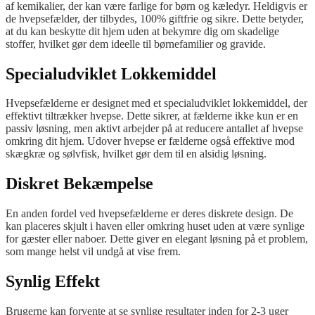
af kemikalier, der kan være farlige for børn og kæledyr. Heldigvis er
de hvepsefælder, der tilbydes, 100% giftfrie og sikre. Dette betyder,
at du kan beskytte dit hjem uden at bekymre dig om skadelige
stoffer, hvilket gør dem ideelle til børnefamilier og gravide.
Specialudviklet Lokkemiddel
Hvepsefælderne er designet med et specialudviklet lokkemiddel, der
effektivt tiltrækker hvepse. Dette sikrer, at fælderne ikke kun er en
passiv løsning, men aktivt arbejder på at reducere antallet af hvepse
omkring dit hjem. Udover hvepse er fælderne også effektive mod
skægkræ og sølvfisk, hvilket gør dem til en alsidig løsning.
Diskret Bekæmpelse
En anden fordel ved hvepsefælderne er deres diskrete design. De
kan placeres skjult i haven eller omkring huset uden at være synlige
for gæster eller naboer. Dette giver en elegant løsning på et problem,
som mange helst vil undgå at vise frem.
Synlig Effekt
Brugerne kan forvente at se synlige resultater inden for 2-3 uger