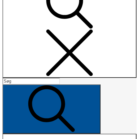
Search
Search
for:
Search