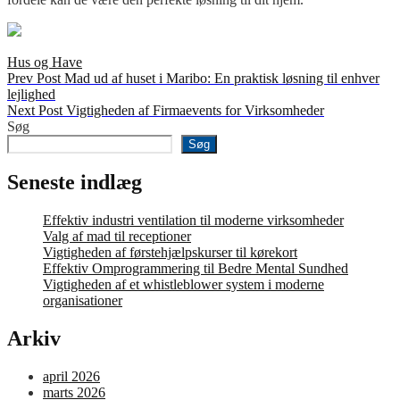
Categories
Hus og Have
Indlægsnavigation
Previous
Prev Post
Mad ud af huset i Maribo: En praktisk løsning til enhver
Post
lejlighed
Next
Next Post
Vigtigheden af Firmaevents for Virksomheder
Post
Søg
Søg
Seneste indlæg
Effektiv industri ventilation til moderne virksomheder
Valg af mad til receptioner
Vigtigheden af førstehjælpskurser til kørekort
Effektiv Omprogrammering til Bedre Mental Sundhed
Vigtigheden af et whistleblower system i moderne
organisationer
Arkiv
april 2026
marts 2026