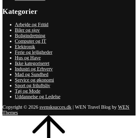
Kategorier
Arbejde og Fritid
Biler og sjov
Boligindretning
Computer og IT
Elektronik
Ferie og lejligheder
Hus og Have
Ikke kategoriseret
Industri og Erhverv
Mad og Sundhed
Service og økonomi
Sport og friluftsliv
Tøj og Mode
Uddannelse og Ledelse
Copyright © 2026
svensksucces.dk
|
WEN Travel Blog by
WEN
Themes
Scroll
Up