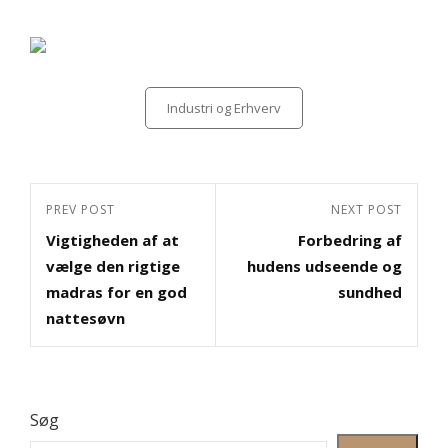
Categories
Industri og Erhverv
Indlægsnavigation
Previous
PREV POST
Next
NEXT POST
Vigtigheden af at
Forbedring af
Post
Post
vælge den rigtige
hudens udseende og
madras for en god
sundhed
nattesøvn
Søg