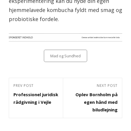
eksperimentering kan du nyde din egen
hjemmelavede kombucha fyldt med smag og
probiotiske fordele.
Categories
Mad og Sundhed
Indlægsnavigation
Previous
PREV POST
Next
NEXT POST
Professionel juridisk
Oplev Bornholm på
Post
Post
rådgivning i Vejle
egen hånd med
biludlejning