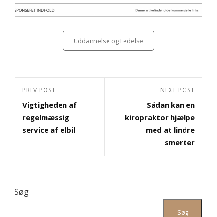
Categories
Uddannelse og Ledelse
Indlægsnavigation
Previous
PREV POST
Next
NEXT POST
Vigtigheden af
Sådan kan en
Post
Post
regelmæssig
kiropraktor hjælpe
service af elbil
med at lindre
smerter
Søg
Søg