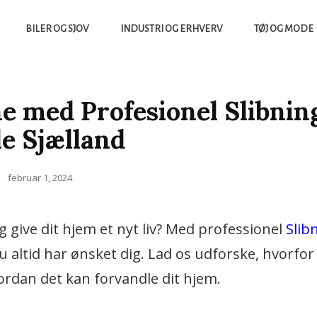
BILER OG SJOV
INDUSTRI OG ERHVERV
TØJ OG MODE
yheder, Både Fra Sverige Og Danmark
UCCES.DK
nne med Profesionel Slibnin
e Sjælland
Posted
februar 1, 2024
on
give dit hjem et nyt liv? Med professionel
Slib
u altid har ønsket dig. Lad os udforske, hvorfor
ordan det kan forvandle dit hjem.