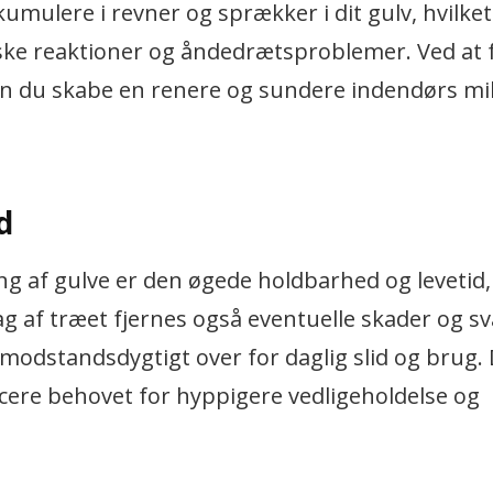
umulere i revner og sprækker i dit gulv, hvilke
giske reaktioner og åndedrætsproblemer. Ved at 
an du skabe en renere og sundere indendørs mil
d
ng af gulve er den øgede holdbarhed og levetid,
 lag af træet fjernes også eventuelle skader og s
 modstandsdygtigt over for daglig slid og brug.
ucere behovet for hyppigere vedligeholdelse og