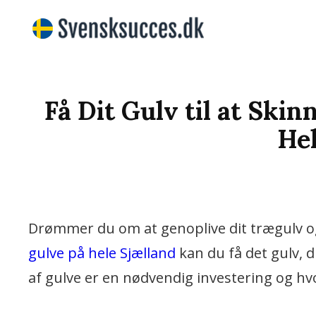
Vi Bringer De Bedste N
SVENSKS
Få Dit Gulv til at Ski
Hel
Drømmer du om at genoplive dit trægulv og 
gulve på hele Sjælland
kan du få det gulv, d
af gulve er en nødvendig investering og hv