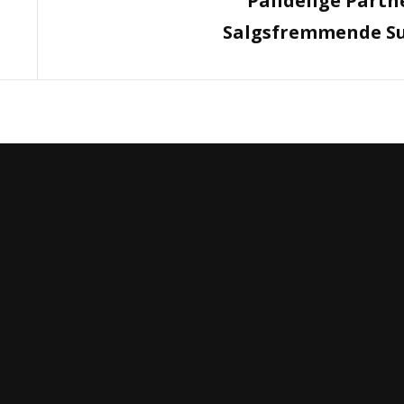
Pålidelige Partne
Salgsfremmende Su