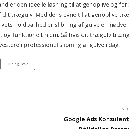
and er den ideelle løsning til at genoplive og fo
it trægulv. Med dens evne til at genoplive træ
lvets holdbarhed er slibning af gulve en nødve
og funktionelt hjem. Så hvis dit trægulv trænger
estere i professionel slibning af gulve i dag.
Categories
Hus og Have
NEX
Next
Google Ads Konsulent
Post