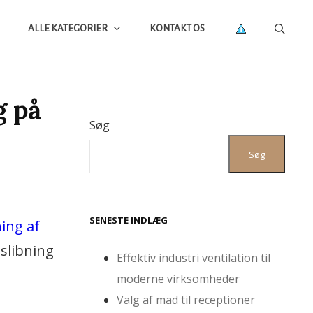
ALLE KATEGORIER
KONTAKT OS
g på
Søg
Søg
SENESTE INDLÆG
ning af
 slibning
Effektiv industri ventilation til
moderne virksomheder
Valg af mad til receptioner