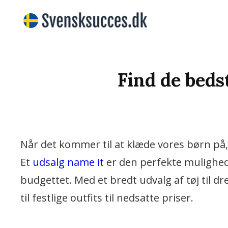
Vi Bringer De Bedste N
SVENSKS
Find de beds
Når det kommer til at klæde vores børn på, ø
Et
udsalg name it
er den perfekte mulighe
budgettet. Med et bredt udvalg af tøj til dr
til festlige outfits til nedsatte priser.