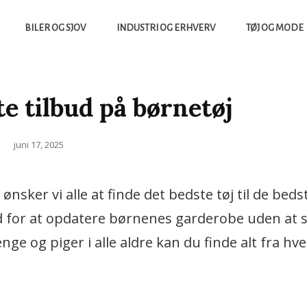
BILER OG SJOV
INDUSTRI OG ERHVERV
TØJ OG MODE
yheder, Både Fra Sverige Og Danmark
UCCES.DK
te tilbud på børnetøj
Posted
juni 17, 2025
on
nsker vi alle at finde det bedste tøj til de bedst
d for at opdatere børnenes garderobe uden at
enge og piger i alle aldre kan du finde alt fra hv