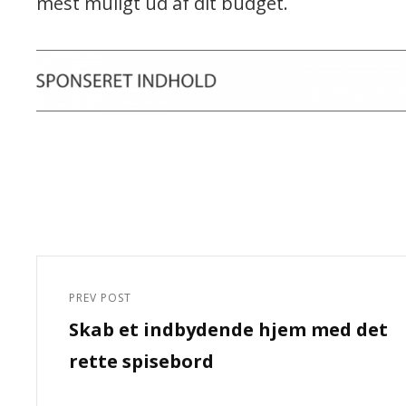
mest muligt ud af dit budget.
Indlægsnavigation
PREV POST
Previous
Skab et indbydende hjem med det
Post
rette spisebord