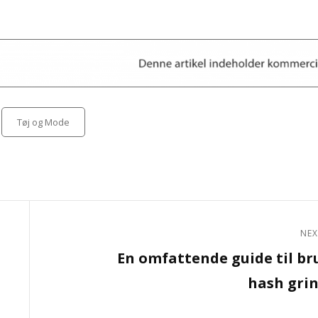
Categories
Tøj og Mode
NEX
Next
En omfattende guide til br
Post
hash gri