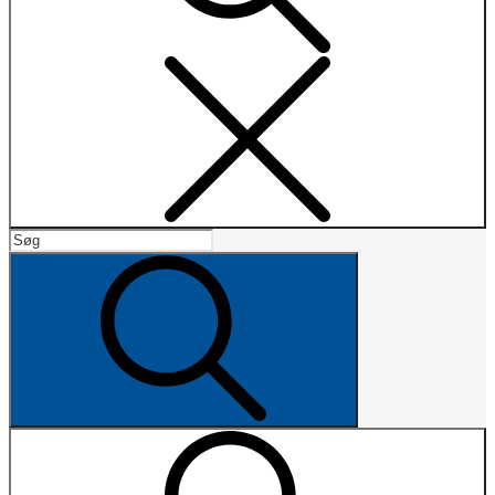
Search
Search
for:
Search