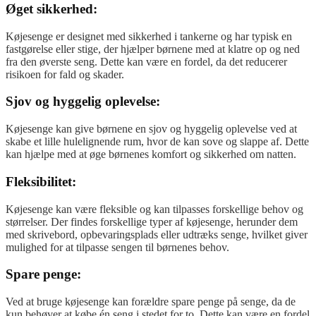
Øget sikkerhed:
Køjesenge er designet med sikkerhed i tankerne og har typisk en
fastgørelse eller stige, der hjælper børnene med at klatre op og ned
fra den øverste seng. Dette kan være en fordel, da det reducerer
risikoen for fald og skader.
Sjov og hyggelig oplevelse:
Køjesenge kan give børnene en sjov og hyggelig oplevelse ved at
skabe et lille hulelignende rum, hvor de kan sove og slappe af. Dette
kan hjælpe med at øge børnenes komfort og sikkerhed om natten.
Fleksibilitet:
Køjesenge kan være fleksible og kan tilpasses forskellige behov og
størrelser. Der findes forskellige typer af køjesenge, herunder dem
med skrivebord, opbevaringsplads eller udtræks senge, hvilket giver
mulighed for at tilpasse sengen til børnenes behov.
Spare penge:
Ved at bruge køjesenge kan forældre spare penge på senge, da de
kun behøver at købe én seng i stedet for to. Dette kan være en fordel