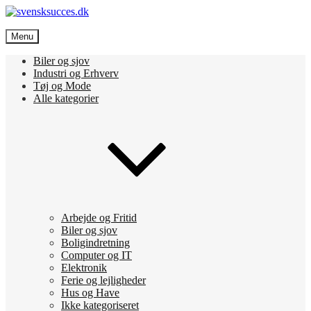
Skip
to
svensksucces.dk
content
Menu
Vi bringer de bedste nyheder, både fra Sverige og Danmark
Biler og sjov
Industri og Erhverv
Tøj og Mode
Alle kategorier
Arbejde og Fritid
Biler og sjov
Boligindretning
Computer og IT
Elektronik
Ferie og lejligheder
Hus og Have
Ikke kategoriseret