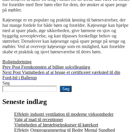
for forældre med flere børn eller for dem, der ønsker at spare penge
på møbler.
Køjesenge er en populær og praktisk løsning til børneværelser, der
har mange fordele for både børn og forældre. Køjesenge kan hjælpe
med at spare plads, øge sikkerheden, give børnene en sjov og
hyggelig soveoplevelse, og kan tilpasses forskellige behov og
størrelser. Derudover kan køjesenge også spare penge på senge og
møbler. Ved at overveje køjesenge som en mulighed, kan forældre
skabe et praktisk og sjovt børneværelse til deres børn.
Categories
Boligindretning
Indlægsnavigation
Previous
Prev Post
Fremkomsten af billige solcelleanlæg
Post
Next
Next Post
Vigtigheden af at bruge et certificeret værksted til din
Post
Ford-bil i Ballerup
Søg
Søg
Seneste indlæg
Effektiv industri ventilation til moderne virksomheder
Valg af mad til receptioner
Vigtigheden af førstehjælpskurser til kørekort
Effektiv Omprogrammering til Bedre Mental Sundhed