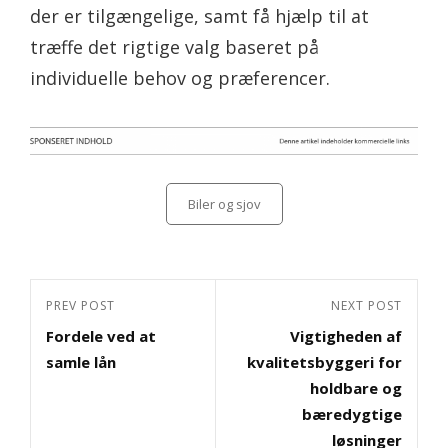
der er tilgængelige, samt få hjælp til at
træffe det rigtige valg baseret på
individuelle behov og præferencer.
Categories
Biler og sjov
Indlægsnavigation
Previous
PREV POST
Next
NEXT POST
Fordele ved at
Vigtigheden af
Post
Post
samle lån
kvalitetsbyggeri for
holdbare og
bæredygtige
løsninger