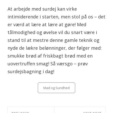
At arbejde med surdej kan virke
intimiderende i starten, men stol på os – det
er værd at lære at lære at gøre! Med
tålmodighed og øvelse vil du snart være i
stand til at mestre denne gamle teknik og
nyde de lækre belønninger, der følger med:
smukke brød af friskbagt brød med en
uovertruffen smag! Så værsgo – prøv
surdejsbagning i dag!
Categories
Mad og Sundhed
Indlægsnavigation