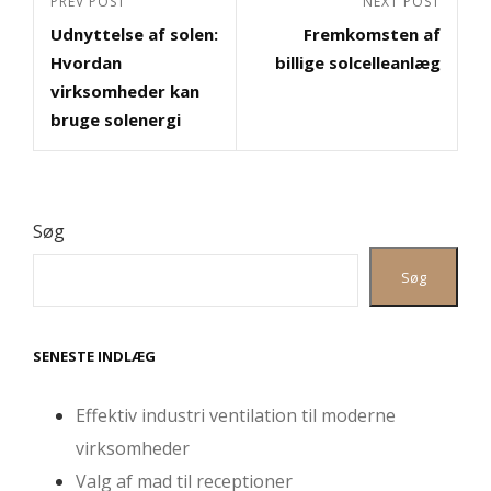
Previous
PREV POST
Next
NEXT POST
Udnyttelse af solen:
Fremkomsten af
Post
Post
Hvordan
billige solcelleanlæg
virksomheder kan
bruge solenergi
Søg
Søg
SENESTE INDLÆG
Effektiv industri ventilation til moderne
virksomheder
Valg af mad til receptioner