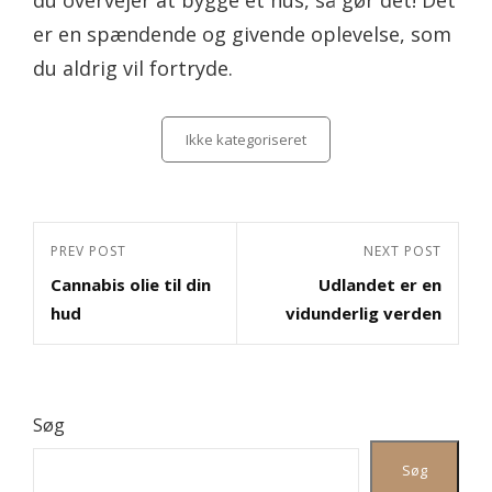
er en spændende og givende oplevelse, som
du aldrig vil fortryde.
Categories
Ikke kategoriseret
Indlægsnavigation
Previous
PREV POST
Next
NEXT POST
Cannabis olie til din
Udlandet er en
Post
Post
hud
vidunderlig verden
Søg
Søg