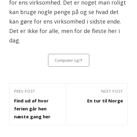
for ens virksomhed. Det er noget man roligt
kan bruge nogle penge på og se hvad det
kan gøre for ens virksomhed i sidste ende.
Det er ikke for alle, men for de fleste her i
dag.
Categories
Computer og IT
Indlægsnavigation
Previous
PREV POST
Next
NEXT POST
Find ud af hvor
En tur til Norge
Post
Post
ferien går hen
næste gang her