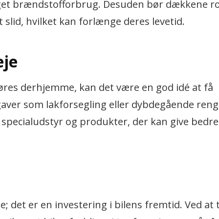
 øget brændstofforbrug. Desuden bør dækkene r
lid, hvilket kan forlænge deres levetid.
eje
øres derhjemme, kan det være en god idé at få
gaver som lakforsegling eller dybdegående reng
l specialudstyr og produkter, der kan give bedre
 det er en investering i bilens fremtid. Ved at 