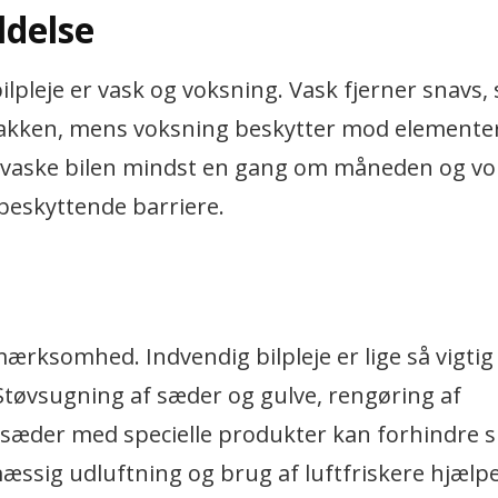
delse
pleje er vask og voksning. Vask fjerner snavs, 
 lakken, mens voksning beskytter mod elemente
at vaske bilen mindst en gang om måneden og v
beskyttende barriere.
ærksomhed. Indvendig bilpleje er lige så vigtig 
Støvsugning af sæder og gulve, rengøring af
æder med specielle produkter kan forhindre sl
mæssig udluftning og brug af luftfriskere hjælp