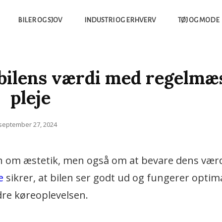
BILER OG SJOV
INDUSTRI OG ERHVERV
TØJ OG MODE
yheder, Både Fra Sverige Og Danmark
UCCES.DK
bilens værdi med regelmæ
pleje
Posted
september 27, 2024
on
kun om æstetik, men også om at bevare dens vær
e
sikrer, at bilen ser godt ud og fungerer optima
dre køreoplevelsen.