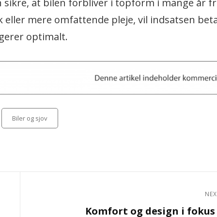
 sikre, at bilen forbliver i topform i mange år 
eller mere omfattende pleje, vil indsatsen betal
gerer optimalt.
Categories
Biler og sjov
NEX
Next
Komfort og design i foku
Post