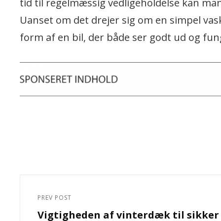
tid til regelmæssig vedligeholdelse kan man
Uanset om det drejer sig om en simpel vask 
form af en bil, der både ser godt ud og fun
Indlægsnavigation
PREV POST
Previous
Vigtigheden af vinterdæk til sikker
Post