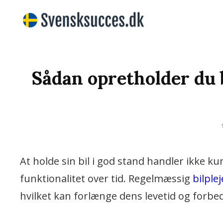
Vi Bringer De Bedste N
SVENSKS
Sådan opretholder du 
At holde sin bil i god stand handler ikke 
funktionalitet over tid. Regelmæssig
bilplej
hvilket kan forlænge dens levetid og forbe