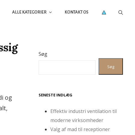
ALLE KATEGORIER
KONTAKT OS
ssig
Søg
Søg
SENESTE INDLÆG
di og
lt,
Effektiv industri ventilation til
moderne virksomheder
Valg af mad til receptioner