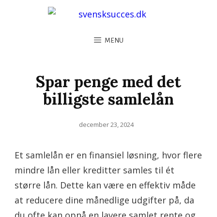
MENU
Spar penge med det
billigste samlelån
Posted
december 23, 2024
on
Et samlelån er en finansiel løsning, hvor flere
mindre lån eller kreditter samles til ét
større lån. Dette kan være en effektiv måde
at reducere dine månedlige udgifter på, da
du ofte kan opnå en lavere samlet rente og