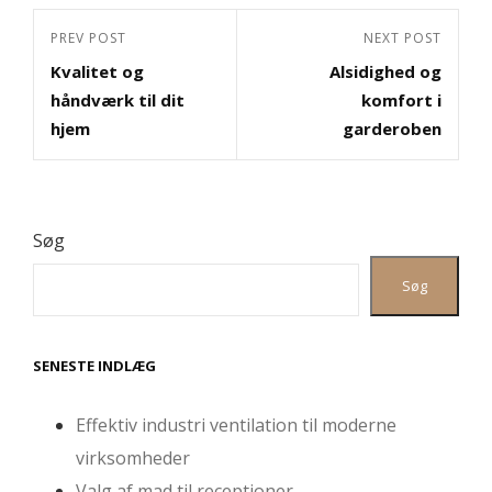
Indlægsnavigation
Previous
PREV POST
Next
NEXT POST
Kvalitet og
Alsidighed og
Post
Post
håndværk til dit
komfort i
hjem
garderoben
Søg
Søg
SENESTE INDLÆG
Effektiv industri ventilation til moderne
virksomheder
Valg af mad til receptioner