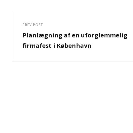
Indlægsnavigation
PREV POST
Previous
Planlægning af en uforglemmelig
Post
firmafest i København