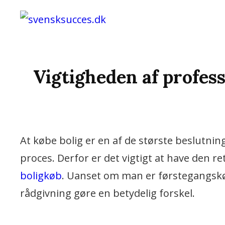
Vi Bringer De Bedste N
SVENSKS
Vigtigheden af profes
At købe bolig er en af de største beslutnin
proces. Derfor er det vigtigt at have den re
boligkøb
. Uanset om man er førstegangskøb
rådgivning gøre en betydelig forskel.