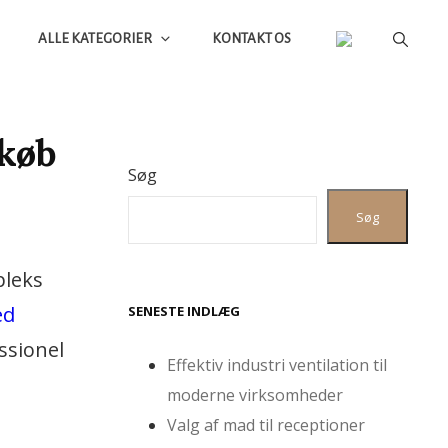
ALLE KATEGORIER
KONTAKT OS
gkøb
Søg
Søg
pleks
ed
SENESTE INDLÆG
ssionel
Effektiv industri ventilation til
moderne virksomheder
Valg af mad til receptioner