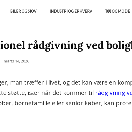
BILER OG SJOV
INDUSTRI OG ERHVERV
TØJ OG MODE
yheder, Både Fra Sverige Og Danmark
UCCES.DK
sionel rådgivning ved boli
Posted
marts 14, 2026
on
ger, man træffer i livet, og det kan være en kom
tte støtte, især når det kommer til
rådgivning v
er, børnefamilie eller senior køber, kan profe