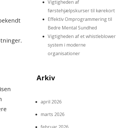
Vigtigheden af
førstehjælpskurser til kørekort
Effektiv Omprogrammering til
 bekendt
Bedre Mental Sundhed
Vigtigheden af et whistleblower
utninger.
system i moderne
organisationer
Arkiv
isen
n
april 2026
ere
marts 2026
februar 2026