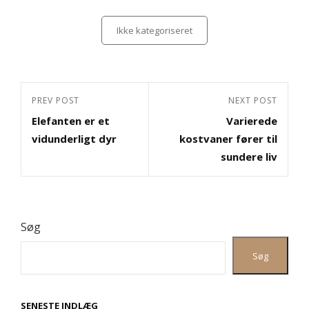
Categories
Ikke kategoriseret
Indlægsnavigation
Previous
PREV POST
Next
NEXT POST
Elefanten er et
Varierede
Post
Post
vidunderligt dyr
kostvaner fører til
sundere liv
Søg
Søg
SENESTE INDLÆG