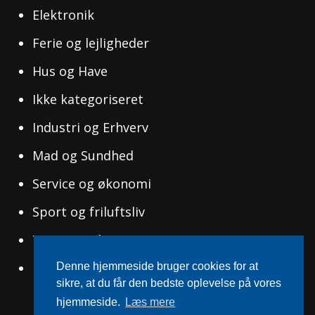
Elektronik
Ferie og lejligheder
Hus og Have
Ikke kategoriseret
Industri og Erhverv
Mad og Sundhed
Service og økonomi
Sport og friluftsliv
Tøj og Mode
Uddannelse og Ledelse
Denne hjemmeside bruger cookies for at
sikre, at du får den bedste oplevelse på vores
hjemmeside.
Læs mere