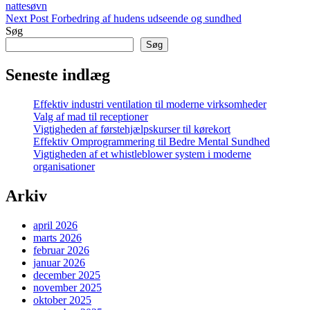
Post
nattesøvn
Next
Next Post
Forbedring af hudens udseende og sundhed
Post
Søg
Søg
Seneste indlæg
Effektiv industri ventilation til moderne virksomheder
Valg af mad til receptioner
Vigtigheden af førstehjælpskurser til kørekort
Effektiv Omprogrammering til Bedre Mental Sundhed
Vigtigheden af et whistleblower system i moderne
organisationer
Arkiv
april 2026
marts 2026
februar 2026
januar 2026
december 2025
november 2025
oktober 2025