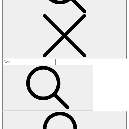
Search
Search
for:
Search