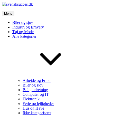
Skip
to
svensksucces.dk
content
Menu
Vi bringer de bedste nyheder, både fra Sverige og Danmark
Biler og sjov
Industri og Erhverv
Tøj og Mode
Alle kategorier
Arbejde og Fritid
Biler og sjov
Boligindretning
Computer og IT
Elektronik
Ferie og lejligheder
Hus og Have
Ikke kategoriseret