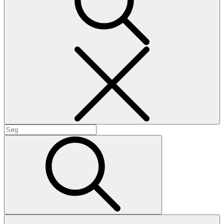
Search
Search
for:
Search