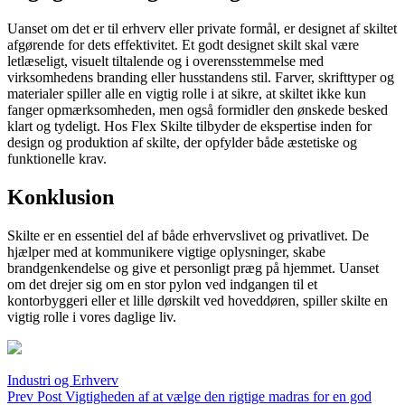
Uanset om det er til erhverv eller private formål, er designet af skiltet
afgørende for dets effektivitet. Et godt designet skilt skal være
letlæseligt, visuelt tiltalende og i overensstemmelse med
virksomhedens branding eller husstandens stil. Farver, skrifttyper og
materialer spiller alle en vigtig rolle i at sikre, at skiltet ikke kun
fanger opmærksomheden, men også formidler den ønskede besked
klart og tydeligt. Hos Flex Skilte tilbyder de ekspertise inden for
design og produktion af skilte, der opfylder både æstetiske og
funktionelle krav.
Konklusion
Skilte er en essentiel del af både erhvervslivet og privatlivet. De
hjælper med at kommunikere vigtige oplysninger, skabe
brandgenkendelse og give et personligt præg på hjemmet. Uanset
om det drejer sig om en stor pylon ved indgangen til et
kontorbyggeri eller et lille dørskilt ved hoveddøren, spiller skilte en
vigtig rolle i vores daglige liv.
Categories
Industri og Erhverv
Indlægsnavigation
Previous
Prev Post
Vigtigheden af at vælge den rigtige madras for en god