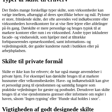
Der findes mange forskellige typer skilte, som virksomheder kan
vælge imellem, afhængigt af deres specifikke behov og mål. Pyloner
er store, fritstående skilte, der ofte anvendes ved indkøbscentre eller
virksomheders hovedkontorer for at vise flere lejere eller afdelinger
på én gang. Dørskilte er mere personlige og bruges typisk til at
markere kontorer eller rum i en virksomhed. Andre typer inkluderer
facade- og vinduesskilt, som hjælper med at tiltrække
forbipasserendes opmærksomhed, samt informations- og
vejledningsskilt, der guider kunderne rundt i butikken eller på
arbejdspladsen.
Skilte til private formål
Skilte er ikke kun for erhverv; de har også mange anvendelser i
private hjem. For eksempel kan dørskilte bruges til at markere
husnumre eller velkomstbeskeder. Have- og indkørselsskilt kan give
et personligt præg til ejendommen og samtidig fungere som
praktiske vejledninger for gæster og postbudet. Derudover kan skilte
bruges til at vise ejendommens grænser eller informere om regler i
haven, såsom ‘Ingen rygning’ eller ‘Hunde skal holdes i snor’.
Vigtigheden af godt designede skilte