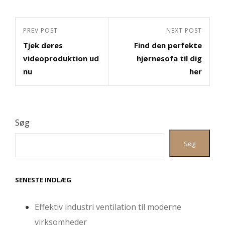
Indlægsnavigation
Previous
PREV POST
Next
NEXT POST
Tjek deres
Find den perfekte
Post
Post
videoproduktion ud
hjørnesofa til dig
nu
her
Søg
Søg
SENESTE INDLÆG
Effektiv industri ventilation til moderne
virksomheder