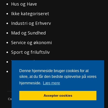
Hus og Have
Ikke kategoriseret
Industri og Erhverv
Mad og Sundhed
Service og økonomi
Sport og friluftsliv
Tøj og Mode
Uddannelse og Ledelse
Denne hjemmeside bruger cookies for at
sikre, at du får den bedste oplevelse på vores
hjemmeside.
Læs mere
Accepter cookies
Copyright © 2026
Svensksucces.dk
|
WEN Travel Blog By
WEN
Themes