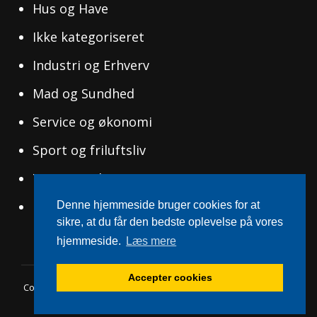
Hus og Have
Ikke kategoriseret
Industri og Erhverv
Mad og Sundhed
Service og økonomi
Sport og friluftsliv
Tøj og Mode
Uddannelse og Ledelse
Denne hjemmeside bruger cookies for at
sikre, at du får den bedste oplevelse på vores
hjemmeside.
Læs mere
Accepter cookies
Copyright © 2026
Svensksucces.dk
|
WEN Travel Blog By
WEN
Themes