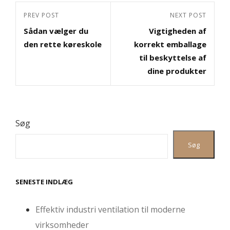
Indlægsnavigation
Previous
PREV POST
Next
NEXT POST
Sådan vælger du
Vigtigheden af
Post
Post
den rette køreskole
korrekt emballage
til beskyttelse af
dine produkter
Søg
Søg
SENESTE INDLÆG
Effektiv industri ventilation til moderne
virksomheder