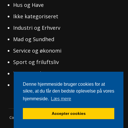
Hus og Have
Ikke kategoriseret
Industri og Erhverv
Mad og Sundhed
Service og økonomi
Sport og friluftsliv
Tøj og Mode
Uddannelse og Ledelse
Denne hjemmeside bruger cookies for at
sikre, at du får den bedste oplevelse på vores
hjemmeside.
Læs mere
Accepter cookies
Copyright © 2026
Svensksucces.dk
|
WEN Travel Blog By
WEN
Themes