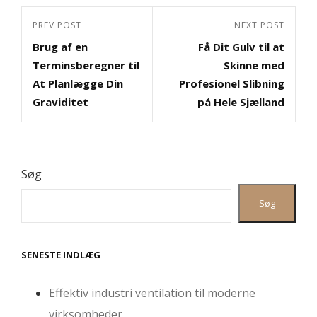
Indlægsnavigation
Previous
PREV POST
Next
NEXT POST
Brug af en
Få Dit Gulv til at
Post
Post
Terminsberegner til
Skinne med
At Planlægge Din
Profesionel Slibning
Graviditet
på Hele Sjælland
Søg
Søg
SENESTE INDLÆG
Effektiv industri ventilation til moderne
virksomheder