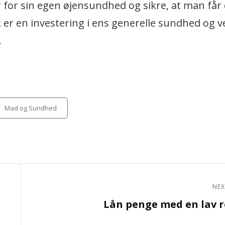
r for sin egen øjensundhed og sikre, at man får
 er en investering i ens generelle sundhed og v
.
tegories
Mad og Sundhed
NEX
Next
Lån penge med en lav 
Post