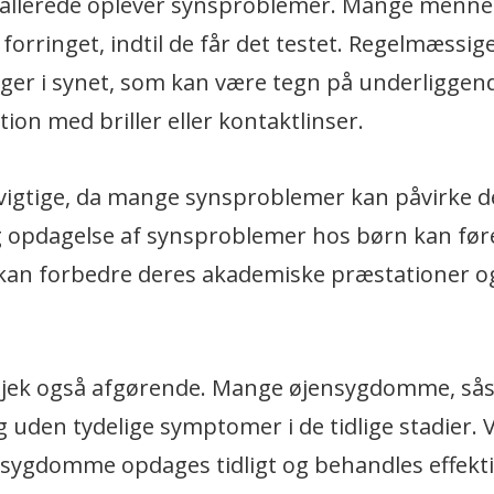
er allerede oplever synsproblemer. Mange menne
 forringet, indtil de får det testet. Regelmæssig
ger i synet, som kan være tegn på underliggen
on med briller eller kontaktlinser.
 vigtige, da mange synsproblemer kan påvirke d
lig opdagelse af synsproblemer hos børn kan føre
t kan forbedre deres akademiske præstationer o
stjek også afgørende. Mange øjensygdomme, så
 uden tydelige symptomer i de tidlige stadier. V
 sygdomme opdages tidligt og behandles effekti