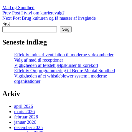
Categories
Mad og Sundhed
Indlægsnavigation
Previous
Prev Post
I tvivl om karrierevalg?
Post
Next
Next Post
Brug kulturen og få masser af livsglæde
Post
Søg
Søg
Seneste indlæg
Effektiv industri ventilation til moderne virksomheder
Valg af mad til receptioner
Vigtigheden af førstehjælpskurser til kørekort
Effektiv Omprogrammering til Bedre Mental Sundhed
Vigtigheden af et whistleblower system i moderne
organisationer
Arkiv
april 2026
marts 2026
februar 2026
januar 2026
december 2025