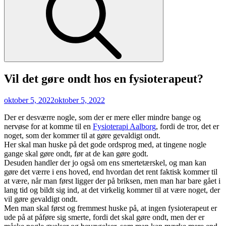
Vil det gøre ondt hos en fysioterapeut?
Posted
oktober 5, 2022
oktober 5, 2022
on
Der er desværre nogle, som der er mere eller mindre bange og
nervøse for at komme til en
Fysioterapi Aalborg
, fordi de tror, det er
noget, som der kommer til at gøre gevaldigt ondt.
Her skal man huske på det gode ordsprog med, at tingene nogle
gange skal gøre ondt, før at de kan gøre godt.
Desuden handler der jo også om ens smertetærskel, og man kan
gøre det værre i ens hoved, end hvordan det rent faktisk kommer til
at være, når man først ligger der på briksen, men man har bare gået i
lang tid og bildt sig ind, at det virkelig kommer til at være noget, der
vil gøre gevaldigt ondt.
Men man skal først og fremmest huske på, at ingen fysioterapeut er
ude på at påføre sig smerte, fordi det skal gøre ondt, men der er