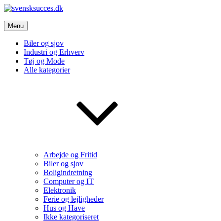
Skip
to
svensksucces.dk
content
Menu
Vi bringer de bedste nyheder, både fra Sverige og Danmark
Biler og sjov
Industri og Erhverv
Tøj og Mode
Alle kategorier
Arbejde og Fritid
Biler og sjov
Boligindretning
Computer og IT
Elektronik
Ferie og lejligheder
Hus og Have
Ikke kategoriseret