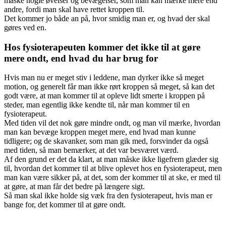
måske nogle øvelser og bevægelser, som man kan mærke mere end
andre, fordi man skal have rettet kroppen til.
Det kommer jo både an på, hvor smidig man er, og hvad der skal
gøres ved en.
Hos fysioterapeuten kommer det ikke til at gøre
mere ondt, end hvad du har brug for
Hvis man nu er meget stiv i leddene, man dyrker ikke så meget
motion, og generelt får man ikke rørt kroppen så meget, så kan det
godt være, at man kommer til at opleve lidt smerte i kroppen på
steder, man egentlig ikke kendte til, når man kommer til en
fysioterapeut.
Med tiden vil det nok gøre mindre ondt, og man vil mærke, hvordan
man kan bevæge kroppen meget mere, end hvad man kunne
tidligere; og de skavanker, som man gik med, forsvinder da også
med tiden, så man bemærker, at det var besværet værd.
Af den grund er det da klart, at man måske ikke ligefrem glæder sig
til, hvordan det kommer til at blive oplevet hos en fysioterapeut, men
man kan være sikker på, at det, som der kommer til at ske, er med til
at gøre, at man får det bedre på længere sigt.
Så man skal ikke holde sig væk fra den fysioterapeut, hvis man er
bange for, det kommer til at gøre ondt.