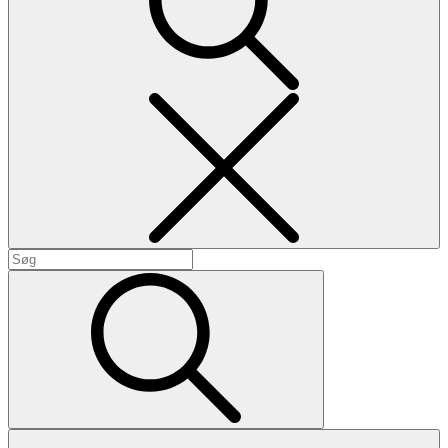
Search
Search
for:
Search