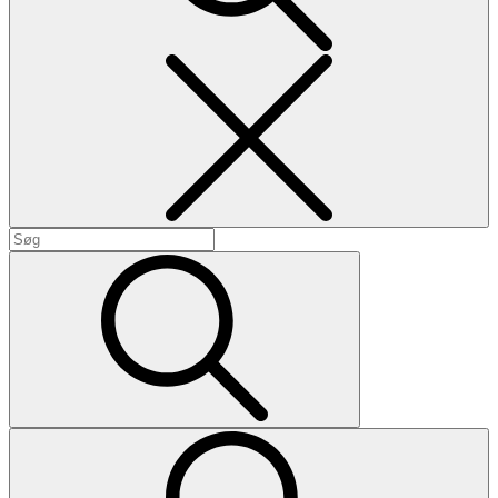
Search
Search
for:
Search