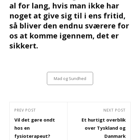
al for lang, hvis man ikke har
noget at give sig til i ens fritid,
så bliver den endnu sværere for
os at komme igennem, det er
sikkert.
Categories
Mad og Sundhed
Indlægsnavigation
Previous
PREV POST
Next
NEXT POST
Vil det gøre ondt
Et hurtigt overblik
Post
Post
hos en
over Tyskland og
fysioterapeut?
Danmark