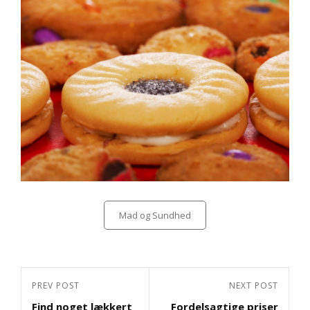
Categories
Mad og Sundhed
Indlægsnavigation
Previous
PREV POST
Next
NEXT POST
Find noget lækkert
Fordelsagtige priser
Post
Post