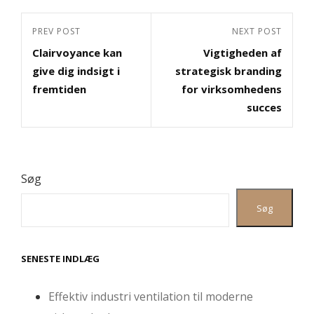
Indlægsnavigation
Previous
PREV POST
Next
NEXT POST
Clairvoyance kan
Vigtigheden af
Post
Post
give dig indsigt i
strategisk branding
fremtiden
for virksomhedens
succes
Søg
Søg
SENESTE INDLÆG
Effektiv industri ventilation til moderne