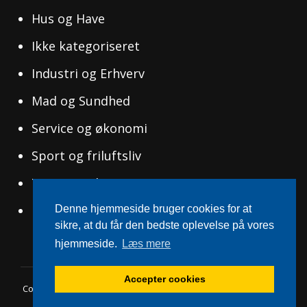
Hus og Have
Ikke kategoriseret
Industri og Erhverv
Mad og Sundhed
Service og økonomi
Sport og friluftsliv
Tøj og Mode
Uddannelse og Ledelse
Denne hjemmeside bruger cookies for at
sikre, at du får den bedste oplevelse på vores
hjemmeside.
Læs mere
Accepter cookies
Copyright © 2026
Svensksucces.dk
|
WEN Travel Blog By
WEN
Themes