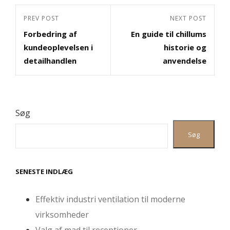
Indlægsnavigation
Previous
PREV POST
Next
NEXT POST
Forbedring af
En guide til chillums
Post
Post
kundeoplevelsen i
historie og
detailhandlen
anvendelse
Søg
Søg
SENESTE INDLÆG
Effektiv industri ventilation til moderne
virksomheder